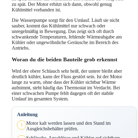
zu spät. Der Motor erhitzt sich dann, obwohl genug
Kühlmittel vorhanden ist.
Die Wasserpumpe sorgt für den Umlauf. Läuft sie nicht
sauber, kommt das Kühlmittel nur schwach oder
unregelmäßig in Bewegung. Das zeigt sich oft durch
schwankende Temperaturen, fehlende Wärmeabgabe am
Kühler oder ungewöhnliche Geräusche im Bereich des
Antriebs.
Woran du die beiden Bauteile grob erkennst
Wird der obere Schlauch sehr heiß, der untere bleibt aber
deutlich kühler, kann der Fluss gestört sein. Ist der Motor
lange zu warm, ohne dass der Kühler sichtbar Wärme
aufnimmt, steht häufig das Thermostat im Verdacht. Bei
einer schwachen Pumpe fehlt dagegen oft der stabile
Umlauf im gesamten System.
Anleitung
Motor kalt werden lassen und den Stand im
1
Ausgleichsbehälter prüfen.
Schläuche, Anschlüsse und Kühler auf sichtbare