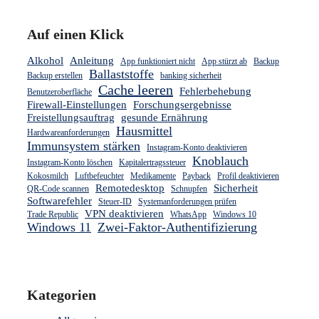
Auf einen Klick
Alkohol
Anleitung
App funktioniert nicht
App stürzt ab
Backup
Ballaststoffe
Backup erstellen
banking sicherheit
Cache leeren
Fehlerbehebung
Benutzeroberfläche
Firewall-Einstellungen
Forschungsergebnisse
Freistellungsauftrag
gesunde Ernährung
Hausmittel
Hardwareanforderungen
Immunsystem stärken
Instagram-Konto deaktivieren
Knoblauch
Instagram-Konto löschen
Kapitalertragssteuer
Kokosmilch
Luftbefeuchter
Medikamente
Payback
Profil deaktivieren
Remotedesktop
Sicherheit
QR-Code scannen
Schnupfen
Softwarefehler
Steuer-ID
Systemanforderungen prüfen
VPN deaktivieren
Trade Republic
WhatsApp
Windows 10
Windows 11
Zwei-Faktor-Authentifizierung
Kategorien