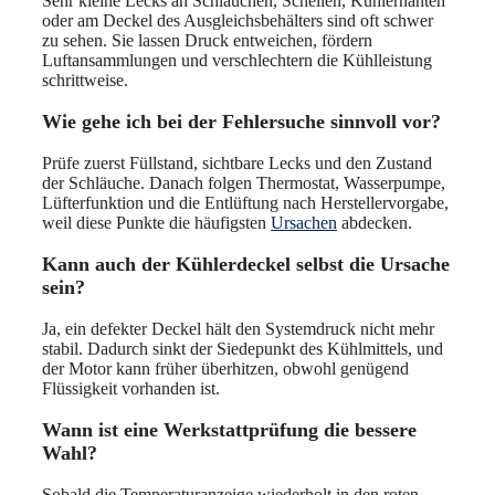
Sehr kleine Lecks an Schläuchen, Schellen, Kühlernähten
oder am Deckel des Ausgleichsbehälters sind oft schwer
zu sehen. Sie lassen Druck entweichen, fördern
Luftansammlungen und verschlechtern die Kühlleistung
schrittweise.
Wie gehe ich bei der Fehlersuche sinnvoll vor?
Prüfe zuerst Füllstand, sichtbare Lecks und den Zustand
der Schläuche. Danach folgen Thermostat, Wasserpumpe,
Lüfterfunktion und die Entlüftung nach Herstellervorgabe,
weil diese Punkte die häufigsten
Ursachen
abdecken.
Kann auch der Kühlerdeckel selbst die Ursache
sein?
Ja, ein defekter Deckel hält den Systemdruck nicht mehr
stabil. Dadurch sinkt der Siedepunkt des Kühlmittels, und
der Motor kann früher überhitzen, obwohl genügend
Flüssigkeit vorhanden ist.
Wann ist eine Werkstattprüfung die bessere
Wahl?
Sobald die Temperaturanzeige wiederholt in den roten