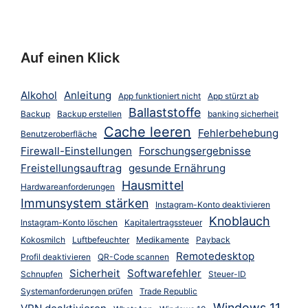
Auf einen Klick
Alkohol
Anleitung
App funktioniert nicht
App stürzt ab
Ballaststoffe
Backup
Backup erstellen
banking sicherheit
Cache leeren
Fehlerbehebung
Benutzeroberfläche
Firewall-Einstellungen
Forschungsergebnisse
Freistellungsauftrag
gesunde Ernährung
Hausmittel
Hardwareanforderungen
Immunsystem stärken
Instagram-Konto deaktivieren
Knoblauch
Instagram-Konto löschen
Kapitalertragssteuer
Kokosmilch
Luftbefeuchter
Medikamente
Payback
Remotedesktop
Profil deaktivieren
QR-Code scannen
Sicherheit
Softwarefehler
Schnupfen
Steuer-ID
Systemanforderungen prüfen
Trade Republic
Windows 11