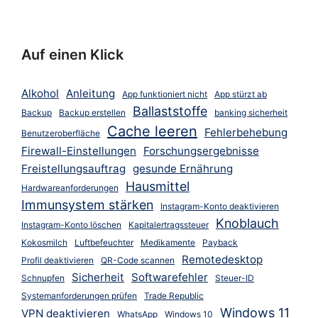
Auf einen Klick
Alkohol
Anleitung
App funktioniert nicht
App stürzt ab
Ballaststoffe
Backup
Backup erstellen
banking sicherheit
Cache leeren
Fehlerbehebung
Benutzeroberfläche
Firewall-Einstellungen
Forschungsergebnisse
Freistellungsauftrag
gesunde Ernährung
Hausmittel
Hardwareanforderungen
Immunsystem stärken
Instagram-Konto deaktivieren
Knoblauch
Instagram-Konto löschen
Kapitalertragssteuer
Kokosmilch
Luftbefeuchter
Medikamente
Payback
Remotedesktop
Profil deaktivieren
QR-Code scannen
Sicherheit
Softwarefehler
Schnupfen
Steuer-ID
Systemanforderungen prüfen
Trade Republic
Windows 11
VPN deaktivieren
WhatsApp
Windows 10