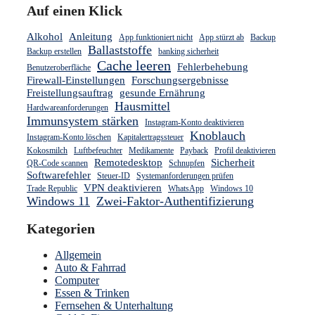
Auf einen Klick
Alkohol
Anleitung
App funktioniert nicht
App stürzt ab
Backup
Ballaststoffe
Backup erstellen
banking sicherheit
Cache leeren
Fehlerbehebung
Benutzeroberfläche
Firewall-Einstellungen
Forschungsergebnisse
Freistellungsauftrag
gesunde Ernährung
Hausmittel
Hardwareanforderungen
Immunsystem stärken
Instagram-Konto deaktivieren
Knoblauch
Instagram-Konto löschen
Kapitalertragssteuer
Kokosmilch
Luftbefeuchter
Medikamente
Payback
Profil deaktivieren
Remotedesktop
Sicherheit
QR-Code scannen
Schnupfen
Softwarefehler
Steuer-ID
Systemanforderungen prüfen
VPN deaktivieren
Trade Republic
WhatsApp
Windows 10
Windows 11
Zwei-Faktor-Authentifizierung
Kategorien
Allgemein
Auto & Fahrrad
Computer
Essen & Trinken
Fernsehen & Unterhaltung