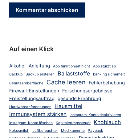
Auf einen Klick
Alkohol
Anleitung
App funktioniert nicht
App stürzt ab
Ballaststoffe
Backup
Backup erstellen
banking sicherheit
Cache leeren
Fehlerbehebung
Benutzeroberfläche
Firewall-Einstellungen
Forschungsergebnisse
Freistellungsauftrag
gesunde Ernährung
Hausmittel
Hardwareanforderungen
Immunsystem stärken
Instagram-Konto deaktivieren
Knoblauch
Instagram-Konto löschen
Kapitalertragssteuer
Kokosmilch
Luftbefeuchter
Medikamente
Payback
Remotedesktop