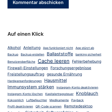
Auf einen Klick
Alkohol
Anleitung
App funktioniert nicht
App stürzt ab
Ballaststoffe
Backup
Backup erstellen
banking sicherheit
Cache leeren
Fehlerbehebung
Benutzeroberfläche
Firewall-Einstellungen
Forschungsergebnisse
Freistellungsauftrag
gesunde Ernährung
Hausmittel
Hardwareanforderungen
Immunsystem stärken
Instagram-Konto deaktivieren
Knoblauch
Instagram-Konto löschen
Kapitalertragssteuer
Kokosmilch
Luftbefeuchter
Medikamente
Payback
Remotedesktop
Profil deaktivieren
QR-Code scannen