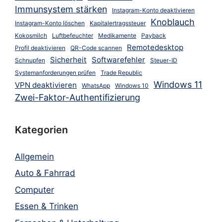
Immunsystem stärken
Instagram-Konto deaktivieren
Knoblauch
Instagram-Konto löschen
Kapitalertragssteuer
Kokosmilch
Luftbefeuchter
Medikamente
Payback
Remotedesktop
Profil deaktivieren
QR-Code scannen
Sicherheit
Softwarefehler
Schnupfen
Steuer-ID
Systemanforderungen prüfen
Trade Republic
Windows 11
VPN deaktivieren
WhatsApp
Windows 10
Zwei-Faktor-Authentifizierung
Kategorien
Allgemein
Auto & Fahrrad
Computer
Essen & Trinken